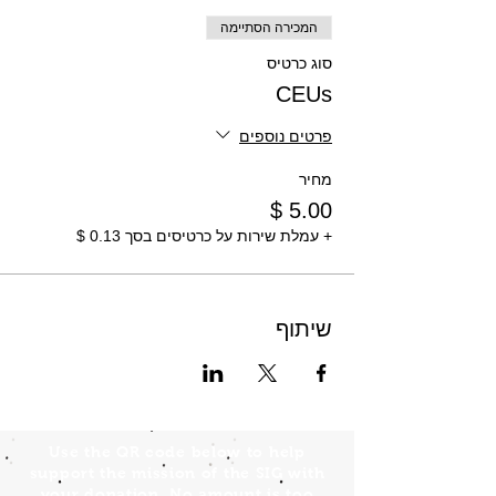
המכירה הסתיימה
סוג כרטיס
CEUs
פרטים נוספים
מחיר
+ עמלת שירות על כרטיסים בסך ‏0.13 ‏$
שיתוף
Use the QR code below to help
support the mission of the SIG with
your donation. No amount is too